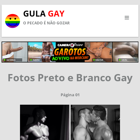
GULA
GAY
O PECADO É NÃO GOZAR
Fotos Preto e Branco Gay
Página 01