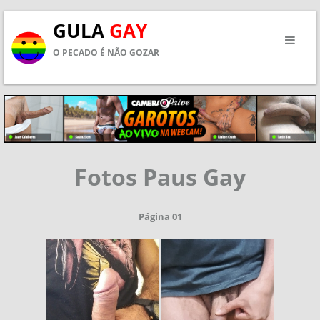
GULA
GAY
O PECADO É NÃO GOZAR
Fotos Paus Gay
Página 01