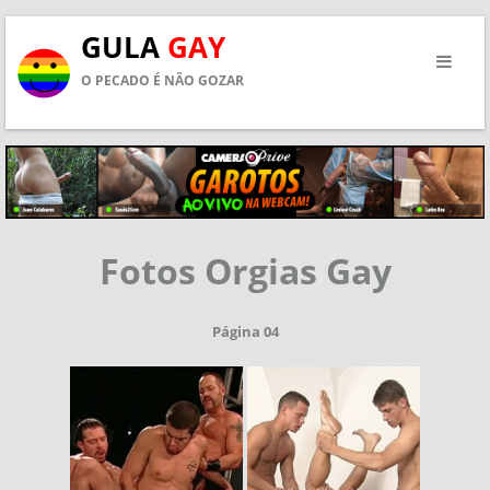
GULA
GAY
O PECADO É NÃO GOZAR
Fotos Orgias Gay
Página 04