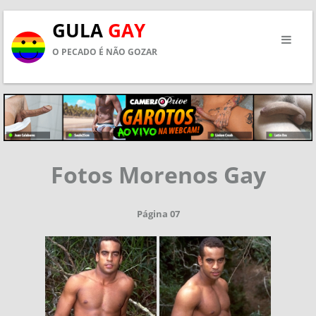
GULA
GAY
O PECADO É NÃO GOZAR
Fotos Morenos Gay
Página 07